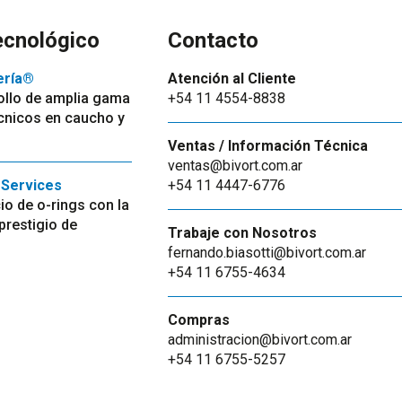
ecnológico
Contacto
ería®
Atención al Cliente
ollo de amplia gama
+54 11 4554-8838
cnicos en caucho y
Ventas / Información Técnica
ventas@bivort.com.ar
Services
+54 11 4447-6776
io de o-rings con la
 prestigio de
Trabaje con Nosotros
fernando.biasotti@bivort.com.ar
+54 11 6755-4634
Compras
administracion@bivort.com.ar
+54 11 6755-5257